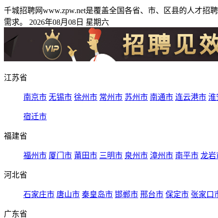
千城招聘网www.zpw.net是覆盖全国各省、市、区县的
需求。 2026年08月08日 星期六
江苏省
南京市
无锡市
徐州市
常州市
苏州市
南通市
连云港市
淮
宿迁市
福建省
福州市
厦门市
莆田市
三明市
泉州市
漳州市
南平市
龙岩
河北省
石家庄市
唐山市
秦皇岛市
邯郸市
邢台市
保定市
张家口
广东省