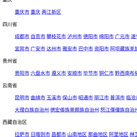
重庆市
重庆
两江新区
四川省
成都市
自贡市
攀枝花市
泸州市
德阳市
绵阳市
广元市
遂
宜宾市
广安市
达州市
雅安市
巴中市
资阳市
阿坝藏族羌
贵州省
贵阳市
六盘水市
遵义市
安顺市
毕节市
铜仁市
黔西南布
云南省
昆明市
曲靖市
玉溪市
保山市
昭通市
丽江市
普洱市
临沧
大理白族自治州
德宏傣族景颇族自治州
怒江傈僳族自治
西藏自治区
拉萨市
日喀则市
昌都市
山南地区
那曲地区
阿里地区
林