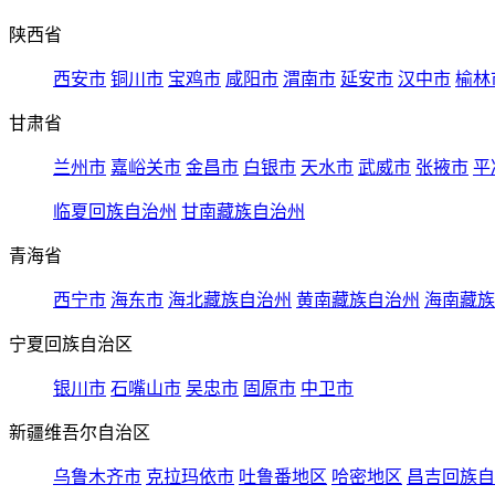
陕西省
西安市
铜川市
宝鸡市
咸阳市
渭南市
延安市
汉中市
榆林
甘肃省
兰州市
嘉峪关市
金昌市
白银市
天水市
武威市
张掖市
平
临夏回族自治州
甘南藏族自治州
青海省
西宁市
海东市
海北藏族自治州
黄南藏族自治州
海南藏族
宁夏回族自治区
银川市
石嘴山市
吴忠市
固原市
中卫市
新疆维吾尔自治区
乌鲁木齐市
克拉玛依市
吐鲁番地区
哈密地区
昌吉回族自