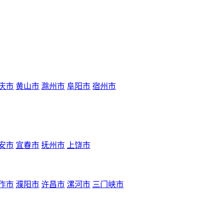
庆市
黄山市
滁州市
阜阳市
宿州市
安市
宜春市
抚州市
上饶市
作市
濮阳市
许昌市
漯河市
三门峡市