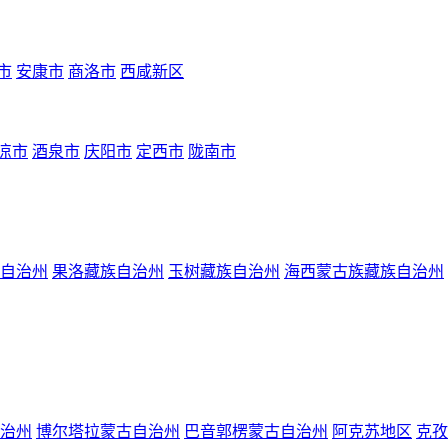
市
安康市
商洛市
西咸新区
凉市
酒泉市
庆阳市
定西市
陇南市
自治州
果洛藏族自治州
玉树藏族自治州
海西蒙古族藏族自治州
治州
博尔塔拉蒙古自治州
巴音郭楞蒙古自治州
阿克苏地区
克孜