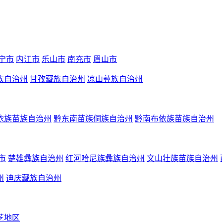
宁市
内江市
乐山市
南充市
眉山市
族自治州
甘孜藏族自治州
凉山彝族自治州
依族苗族自治州
黔东南苗族侗族自治州
黔南布依族苗族自治州
市
楚雄彝族自治州
红河哈尼族彝族自治州
文山壮族苗族自治州
州
迪庆藏族自治州
芝地区