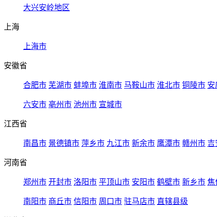
大兴安岭地区
上海
上海市
安徽省
合肥市
芜湖市
蚌埠市
淮南市
马鞍山市
淮北市
铜陵市
安
六安市
亳州市
池州市
宣城市
江西省
南昌市
景德镇市
萍乡市
九江市
新余市
鹰潭市
赣州市
吉
河南省
郑州市
开封市
洛阳市
平顶山市
安阳市
鹤壁市
新乡市
焦
南阳市
商丘市
信阳市
周口市
驻马店市
直辖县级