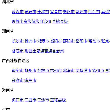
湖北省
武汉市
黄石市
十堰市
宜昌市
襄阳市
鄂州市
荆门市
孝感
恩施土家族苗族自治州
直辖县级
湖南省
长沙市
株洲市
湘潭市
衡阳市
邵阳市
岳阳市
常德市
张家
娄底市
湘西土家族苗族自治州
广西壮族自治区
南宁市
柳州市
桂林市
梧州市
北海市
防城港市
钦州市
贵
来宾市
崇左市
海南省
海口市
三亚市
三沙市
直辖县级
重庆