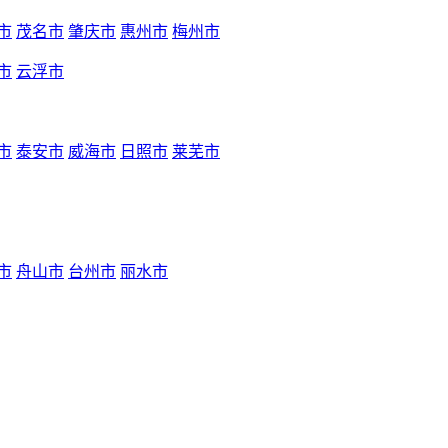
市
茂名市
肇庆市
惠州市
梅州市
市
云浮市
市
泰安市
威海市
日照市
莱芜市
市
舟山市
台州市
丽水市