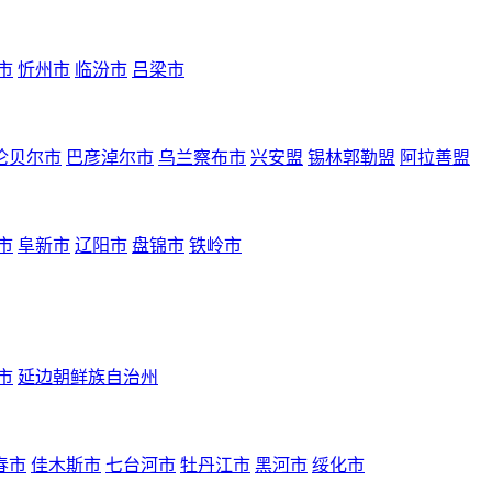
市
忻州市
临汾市
吕梁市
伦贝尔市
巴彦淖尔市
乌兰察布市
兴安盟
锡林郭勒盟
阿拉善盟
市
阜新市
辽阳市
盘锦市
铁岭市
市
延边朝鲜族自治州
春市
佳木斯市
七台河市
牡丹江市
黑河市
绥化市