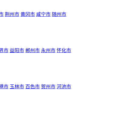
市
荆州市
黄冈市
咸宁市
随州市
界市
益阳市
郴州市
永州市
怀化市
港市
玉林市
百色市
贺州市
河池市