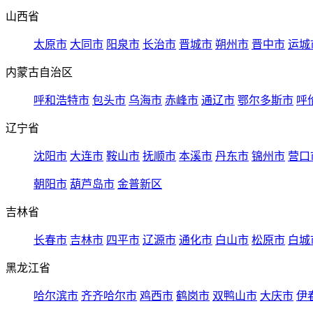
山西省
太原市
大同市
阳泉市
长治市
晋城市
朔州市
晋中市
运城
内蒙古自治区
呼和浩特市
包头市
乌海市
赤峰市
通辽市
鄂尔多斯市
呼
辽宁省
沈阳市
大连市
鞍山市
抚顺市
本溪市
丹东市
锦州市
营口
朝阳市
葫芦岛市
金普新区
吉林省
长春市
吉林市
四平市
辽源市
通化市
白山市
松原市
白城
黑龙江省
哈尔滨市
齐齐哈尔市
鸡西市
鹤岗市
双鸭山市
大庆市
伊