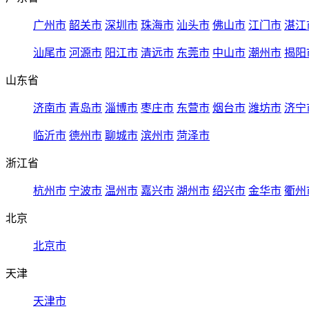
广州市
韶关市
深圳市
珠海市
汕头市
佛山市
江门市
湛江
汕尾市
河源市
阳江市
清远市
东莞市
中山市
潮州市
揭阳
山东省
济南市
青岛市
淄博市
枣庄市
东营市
烟台市
潍坊市
济宁
临沂市
德州市
聊城市
滨州市
菏泽市
浙江省
杭州市
宁波市
温州市
嘉兴市
湖州市
绍兴市
金华市
衢州
北京
北京市
天津
天津市