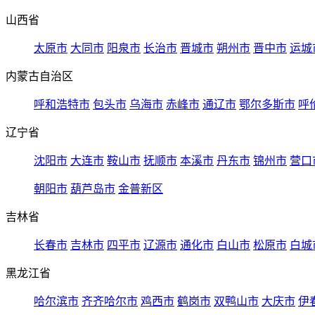
山西省
太原市
大同市
阳泉市
长治市
晋城市
朔州市
晋中市
运城
内蒙古自治区
呼和浩特市
包头市
乌海市
赤峰市
通辽市
鄂尔多斯市
呼
辽宁省
沈阳市
大连市
鞍山市
抚顺市
本溪市
丹东市
锦州市
营口
朝阳市
葫芦岛市
金普新区
吉林省
长春市
吉林市
四平市
辽源市
通化市
白山市
松原市
白城
黑龙江省
哈尔滨市
齐齐哈尔市
鸡西市
鹤岗市
双鸭山市
大庆市
伊