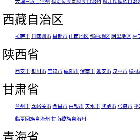
大理白族自治州
德宏傣族景颇族自治州
怒江傈僳族自治
西藏自治区
拉萨市
日喀则市
昌都市
山南地区
那曲地区
阿里地区
林
陕西省
西安市
铜川市
宝鸡市
咸阳市
渭南市
延安市
汉中市
榆林
甘肃省
兰州市
嘉峪关市
金昌市
白银市
天水市
武威市
张掖市
平
临夏回族自治州
甘南藏族自治州
青海省